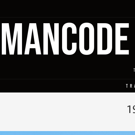
MANCODE
TR
1