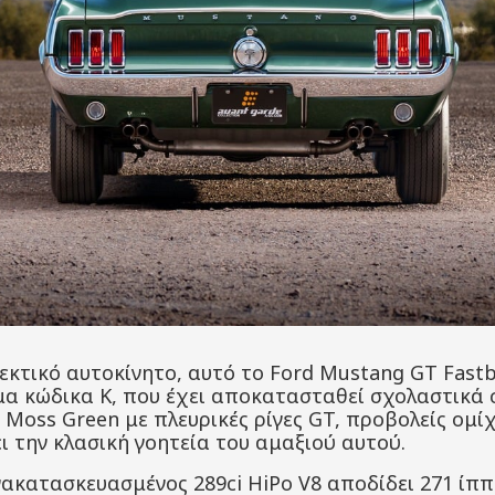
κτικό αυτοκίνητο, αυτό το Ford Mustang GT Fastba
α κώδικα K, που έχει αποκατασταθεί σχολαστικά σ
 Moss Green με πλευρικές ρίγες GT, προβολείς ομί
ι την κλασική γοητεία του αμαξιού αυτού.
ακατασκευασμένος 289ci HiPo V8 αποδίδει 271 ίππ