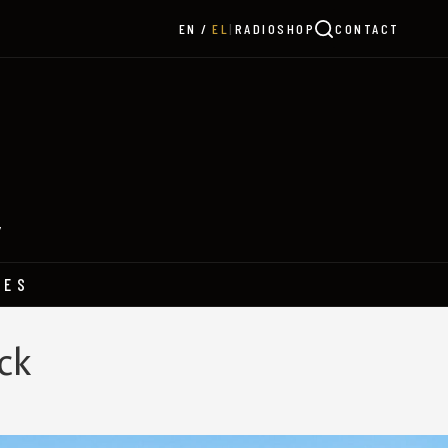
|
RADIO
SHOP
CONTACT
EN
EL
Y
HES
ck