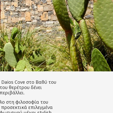
υ Daios Cove στο Βαθύ του
 του θερέτρου δένει
περιβάλλει.
λο στη φιλοσοφία του
, προσεκτικά επιλεγμένα
φωτισμού μέχρι stylish