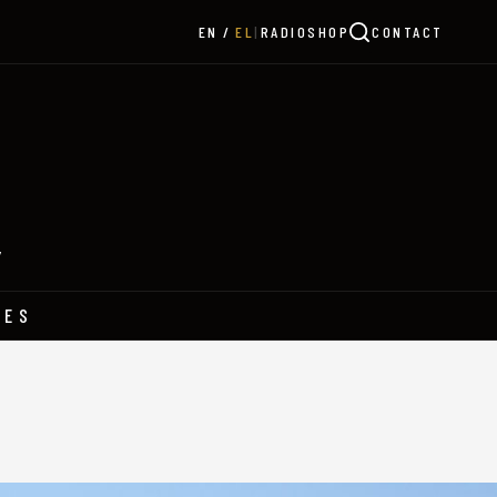
|
RADIO
SHOP
CONTACT
EN
EL
Y
HES