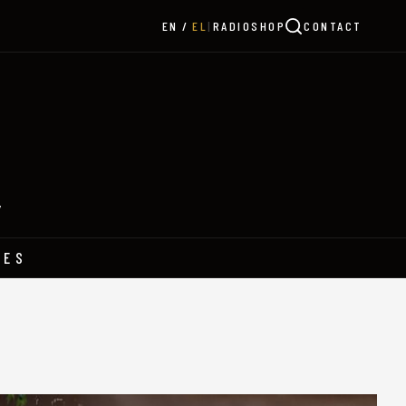
|
RADIO
SHOP
CONTACT
EN
EL
Y
HES