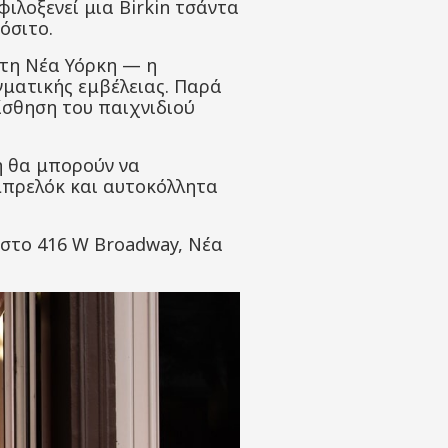
ιλοξενεί μια Birkin τσάντα
όσιτο.
στη Νέα Υόρκη — η
γματικής εμβέλειας. Παρά
ίσθηση του παιχνιδιού
η θα μπορούν να
 μπρελόκ και αυτοκόλλητα
 στο 416 W Broadway, Νέα