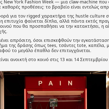
ς New York Fashion Week — μια claw-machine που φ
 καθαρές προθέσεις: το βραβείο είναι εντελώς απρ
φορά για τον rigged χαρακτήρα της hustle culture 
ι η επιτυχία φαίνεται δίπλα, αλλά πάντα εκτός πρα
οινού που θα προσπαθήσει να την κατακτήσει, η α
χής.
μένει απρόσιτη, όσοι επισκεφθούν την εγκατάστασ
ήμα της δράσης όπως tees, τσάντες tote, καπέλα,
 αφού το μεγάλο έπαθλο δεν επιτυγχάνεται.
ίναι ανοικτή στο κοινό στις 13 και 14 Σεπτεμβρίου