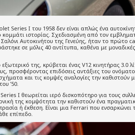
olet Series I του 1958 δεν είναι απλώς ένα αυτοκίνη
 κομμάτι ιστορίας. Σχεδιασμένη από τον εμβληματι
Σαλόνι Αυτοκινήτου της Γενεύης, ήταν το πρώτο c
υάστηκε σε μόλις 40 αντίτυπα, καθένα με μοναδικέ
εξωτερικό της, κρύβεται ένας V12 κινητήρας 3.0 
υς, προσφέροντας επιδόσεις αντάξιες του ονόματος
σχήματα και τις κομψές αναλογίες την καθιστούν μι
ου ’50.
 Series I θεωρείται ιερό δισκοπότηρο για τους συλλ
ονική της κομψότητα την καθιστούν ένα πραγματικ
ρασία ή έκθεση. Είναι μια Ferrari που ενσαρκώνει 
άθε επίπεδο.