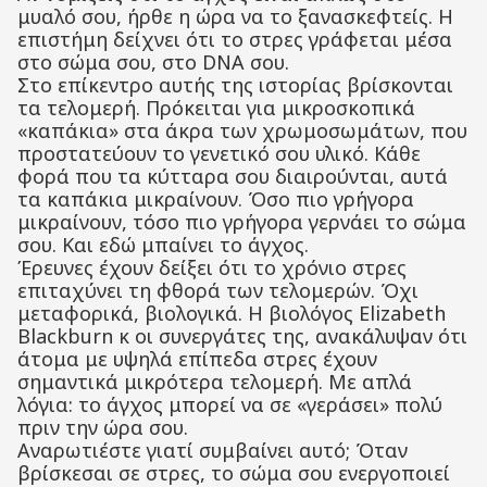
μυαλό σου, ήρθε η ώρα να το ξανασκεφτείς. Η
επιστήμη δείχνει ότι το στρες γράφεται μέσα
στο σώμα σου, στο DNA σου.
Στο επίκεντρο αυτής της ιστορίας βρίσκονται
τα τελομερή. Πρόκειται για μικροσκοπικά
«καπάκια» στα άκρα των χρωμοσωμάτων, που
προστατεύουν το γενετικό σου υλικό. Κάθε
φορά που τα κύτταρα σου διαιρούνται, αυτά
τα καπάκια μικραίνουν. Όσο πιο γρήγορα
μικραίνουν, τόσο πιο γρήγορα γερνάει το σώμα
σου. Και εδώ μπαίνει το άγχος.
Έρευνες έχουν δείξει ότι το χρόνιο στρες
επιταχύνει τη φθορά των τελομερών. Όχι
μεταφορικά, βιολογικά. Η βιολόγος Elizabeth
Blackburn κ οι συνεργάτες της, ανακάλυψαν ότι
άτομα με υψηλά επίπεδα στρες έχουν
σημαντικά μικρότερα τελομερή. Με απλά
λόγια: το άγχος μπορεί να σε «γεράσει» πολύ
πριν την ώρα σου.
Αναρωτιέστε γιατί συμβαίνει αυτό; Όταν
βρίσκεσαι σε στρες, το σώμα σου ενεργοποιεί