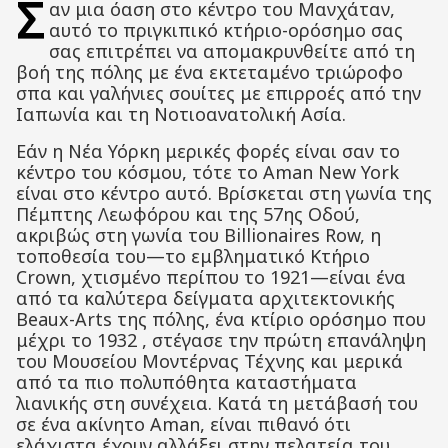
Σ
αν μια όαση στο κέντρο του Μανχάταν,
αυτό το πριγκιπικό κτήριο-ορόσημο σας
σας επιτρέπει να απομακρυνθείτε από τη
βοή της πόλης με ένα εκτεταμένο τριώροφο
σπα και γαλήνιες σουίτες με επιρροές από την
Ιαπωνία και τη Νοτιοανατολική Ασία.
Εάν η Νέα Υόρκη μερικές φορές είναι σαν το
κέντρο του κόσμου, τότε το Aman New York
είναι στο κέντρο αυτό. Βρίσκεται στη γωνία της
Πέμπτης Λεωφόρου και της 57ης Οδού,
ακριβώς στη γωνία του Billionaires Row, η
τοποθεσία του—το εμβληματικό Κτήριο
Crown, χτισμένο περίπου το 1921—είναι ένα
από τα καλύτερα δείγματα αρχιτεκτονικής
Beaux-Arts της πόλης, ένα κτίριο ορόσημο που
μέχρι το 1932 , στέγασε την πρώτη επανάληψη
του Μουσείου Μοντέρνας Τέχνης και μερικά
από τα πιο πολυπόθητα καταστήματα
λιανικής στη συνέχεια. Κατά τη μετάβασή του
σε ένα ακίνητο Aman, είναι πιθανό ότι
ελάχιστα έχουν αλλάξει στην πελατεία του.