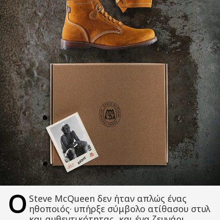
Ο
Steve McQueen δεν ήταν απλώς ένας
ηθοποιός· υπήρξε σύμβολο ατίθασου στυλ
και αυθεντικότητας, και ένα ζευγάρι