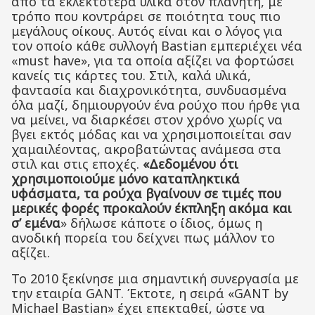
από τα εκλεκτότερα υλικά στον πλανήτη, με
τρόπο που κοντράρει σε ποιότητα τους πιο
μεγάλους οίκους. Αυτός είναι και ο λόγος για
τον οποίο κάθε συλλογή Bastian εμπεριέχει νέα
«must have», για τα οποία αξίζει να φορτώσει
κανείς τις κάρτες του. Στιλ, καλά υλικά,
φαντασία και διαχρονικότητα, συνδυασμένα
όλα μαζί, δημιουργούν ένα ρούχο που ήρθε για
να μείνει, να διαρκέσει στον χρόνο χωρίς να
βγει εκτός μόδας και να χρησιμοποιείται σαν
χαμαιλέοντας, ακροβατώντας ανάμεσα στα
στιλ και στις εποχές.
«Δεδομένου ότι
χρησιμοποιούμε μόνο καταπληκτικά
υφάσματα, τα ρούχα βγαίνουν σε τιμές που
μερικές φορές προκαλούν έκπληξη ακόμα και
σ’ εμένα
» δήλωσε κάποτε ο ίδιος, όμως η
ανοδική πορεία του δείχνει πως μάλλον το
αξίζει.
Το 2010 ξεκίνησε μια σημαντική συνεργασία με
την εταιρία GANT. Έκτοτε, η σειρά «GANT by
Michael Bastian» έχει επεκταθεί, ώστε να