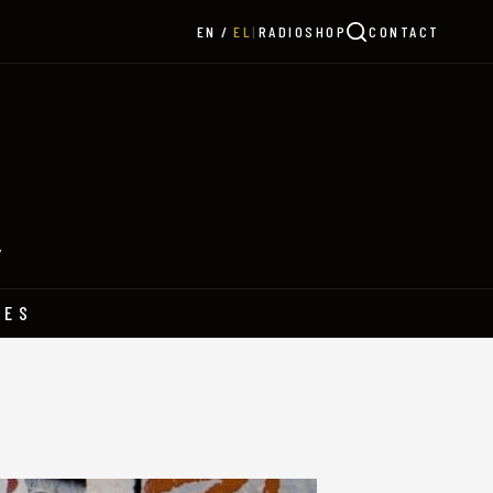
|
RADIO
SHOP
CONTACT
EN
EL
Y
HES