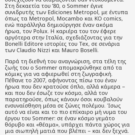
Στη δεκαετία του ’80, ο Sommer έγινε
συνιδρυτής των Ediciones Metropol, με έντυπα
όπως τα Metropol, Mocambo και KO comics,
ενώ παράλληλα δημιούργησε έναν ακόμα
ήρωα, τον Polux. Η καριέρα του τον έφερε
αργότερα στην Ιταλία, σχεδιάζοντας για την
Bonelli Editore ιστορίες του Tex, σε σενάρια
των Claudio Nizzi και Mauro Boselli.
Παρά τη διεθνή του αναγνώριση, στα τέλη της
ζωής του ο Sommer απομακρύνθηκε από τα
κόμικς για να αφιερωθεί στη ζωγραφική.
Πέθανε το 2007, αφήνοντας πίσω του έναν
ήρωα που δεν κρατούσε όπλο, αλλά κάμερα –
και που δεν έσωζε τον κόσμο, αλλά τον
παρατηρούσε, όπως κάνουν όσοι κουβαλούν
ενσυναίσθηση μέσα σε ζώνες πολέμου. Ίσως
αυτό να είναι και το πιο επίκαιρο μή νυμα του
έργου του Sommer: σε έναν κόσμο γεμάτο
θόρυβο και «θέαμα», υπάρχει πάντα χώρος για
μια σιωπηλή ματιά που βλέπει – και δεν ξεχνά.