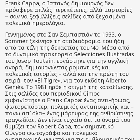
Frank Cappa, ο Ισπανός δημιουργός δεν
πρόσφερε απλώς περιπέτειες, αλλά μαρτυρίες
– σαν να ξεφυλλίζεις σελίδες από ξεχασμένα
πολεμικά ημερολόγια.
Γεννημένος στο Σαν Σεμπαστιάν το 1933, ο
Sommer ξεκίνησε τη σταδιοδρομία του ήδη
από τα τέλη της δεκαετίας του ’40. Μέσα από
το δυναμικό πρακτορείο Selecciones Ilustradas
του Josep Toutain, εργάστηκε για την αγγλική
αγορά, δημιουργώντας ρομαντικές και
πολεμικές ιστορίες – αλλά και την πρώτη του
σειρά, τον «El Tigre», για τον εκδότη Alberto
Geniés. Το 1981 ήρθε η στιγμή της καταξίωσης.
Στις σελίδες του περιοδικού Cimoc
εμφανίστηκε ο Frank Cappa: ένας αντι-ήρωας,
φωτορεπόρτερ, πολεμικός ανταποκριτής και –
πάνω απ’ όλα– ένας μάρτυρας της ανθρώπινης
τραγωδίας. Δεν είναι τυχαίο ότι το όνομά του
θυμίζει τον Robert Capa, τον σημαντικό
Ούγγρο φωτογράφο και πολεμικό
ανταποκριτή, γνωστό για τις εμβληματικές του