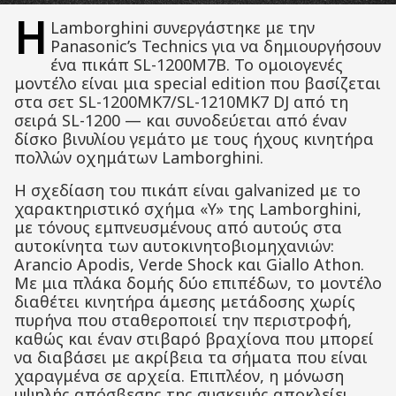
Η
Lamborghini συνεργάστηκε με την
Panasonic’s Technics για να δημιουργήσουν
ένα πικάπ SL-1200M7B. Το ομοιογενές
μοντέλο είναι μια special edition που βασίζεται
στα σετ SL-1200MK7/SL-1210MK7 DJ από τη
σειρά SL-1200 — και συνοδεύεται από έναν
δίσκο βινυλίου γεμάτο με τους ήχους κινητήρα
πολλών οχημάτων Lamborghini.
Η σχεδίαση του πικάπ είναι galvanized με το
χαρακτηριστικό σχήμα «Y» της Lamborghini,
με τόνους εμπνευσμένους από αυτούς στα
αυτοκίνητα των αυτοκινητοβιομηχανιών:
Arancio Apodis, Verde Shock και Giallo Athon.
Με μια πλάκα δομής δύο επιπέδων, το μοντέλο
διαθέτει κινητήρα άμεσης μετάδοσης χωρίς
πυρήνα που σταθεροποιεί την περιστροφή,
καθώς και έναν στιβαρό βραχίονα που μπορεί
να διαβάσει με ακρίβεια τα σήματα που είναι
χαραγμένα σε αρχεία. Επιπλέον, η μόνωση
υψηλής απόσβεσης της συσκευής αποκλείει