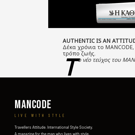
AUTHENTIC IS AN ATTITU
Δέκα χρόνια το MANCODE, 
τρόπο ζωής.
Τ
ο νέο τεύχος του
MAN
MANCODE
LIVE WITH STYLE
Travellers Attitude. International Style Society.
A magazine for the man who lives with style,