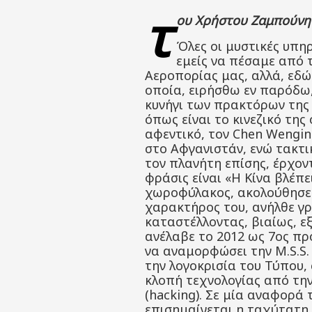
τ
ου Χρήστου Ζαμπούνη
Όλες οι μυστικές υπη
εμείς να πέσαμε από 
Αεροπορίας μας, αλλά, εδώ 
οποία, ειρήσθω εν παρόδω,
κυνήγι των πρακτόρων της M
όπως είναι το κινεζικό της
αφεντικό, τον Chen Wenging
στο Αφγανιστάν, ενώ τακτι
τον πλανήτη επίσης, έρχον
φράσις είναι «Η Κίνα βλέπ
χωροφύλακος, ακολούθησε τ
χαρακτήρος του, ανήλθε γρ
καταστέλλοντας, βιαίως, εξ
ανέλαβε το 2012 ως 7ος πρό
να αναμορφώσει την M.S.S.
την λογοκρισία του Τύπου,
κλοπή τεχνολογίας από την
(hacking). Σε μία αναφορά τ
επισημαίνεται η ταχύτατη 