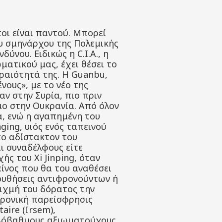
οι είναι παντού. Μπορεί
ου σμηνάρχου της Πολεμικής
ύνου. Ειδικώς η C.I.A., η
ατικού μας, έχει θέσει το
εραιότητά της. Η Guanbu,
νους», με το νέο της
αν στην Συρία, πιο πριν
μο στην Ουκρανία. Από όλον
α, ενώ η αγαπημένη του
ging, υιός ενός ταπεινού
το αδίστακτον του
ι συναδέλφους είτε
ής του Xi Jinping, όταν
είνος που θα του αναθέσει
ουθήσεις αντιφρονούντων ή
αιχμή του δόρατος την
κτρονική παρείσφρησις
aire (Irsem),
ψηλόβαθμους αξιωματούχους,