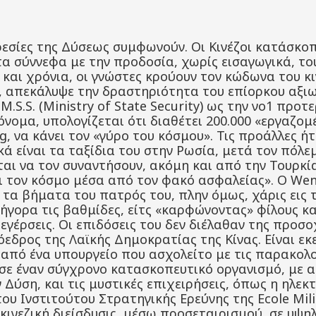
ρεσίες της Δύσεως συμφωνούν. Οι Κινέζοι κατάσκοπ
τα σύννεφα με την προδοσία, χωρίς εισαγωγικά, τ
και χρόνια, οι γνώστες κρούουν τον κώδωνα του κινδ
 απεκάλυψε την δραστηριότητα του επίορκου αξιωμ
.S.S. (Ministry of State Security) ως την νο1 προτ
 όνομα, υπολογίζεται ότι διαθέτει 200.000 «εργαζομέ
, να κάνει τον «γύρο του κόσμου». Τις προάλλες ήτ
κά είναι τα ταξίδια του στην Ρωσία, μετά τον πόλε
ται να τον συναντήσουν, ακόμη και από την Τουρκί
ει τον κόσμο μέσα από τον φακό ασφαλείας». Ο Wen
α βήματα του πατρός του, πλην όμως, χάρις εις 
ήγορα τις βαθμίδες, είτς «καρφώνοντας» φίλους κα
εγέρσεις. Οι επιδόσεις του δεν διέλαθαν της προσοχ
εδρος της Λαϊκής Δημοκρατίας της Κίνας. Είναι εκ
 από ένα υπουργείο που ασχολείτο με τις παρακολ
 σε έναν σύγχρονο κατασκοπευτικό οργανισμό, με 
 Δύση, και τις μυστικές επιχειρήσεις, όπως η ηλε
ου Ινστιτούτου Στρατηγικής Ερεύνης της Ecole Milit
κινεζική διείσδυσις, μέσω προσεταιρισμού, σε υ