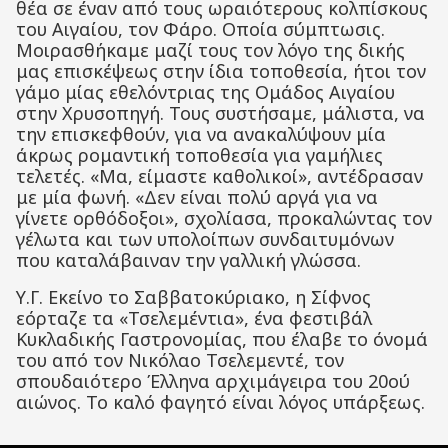
θέα σε έναν από τους ωραιότερους κολπίσκους
του Αιγαίου, τον Φάρο. Οποία σύμπτωσις.
Μοιρασθήκαμε μαζί τους τον λόγο της δικής
μας επισκέψεως στην ίδια τοποθεσία, ήτοι τον
γάμο μίας εθελόντριας της Ομάδος Αιγαίου
στην Χρυσοπηγή. Τους συστήσαμε, μάλιστα, να
την επισκεφθούν, για να ανακαλύψουν μία
άκρως ρομαντική τοποθεσία για γαμήλιες
τελετές. «Μα, είμαστε καθολικοί», αντέδρασαν
με μία φωνή. «Δεν είναι πολύ αργά για να
γίνετε ορθόδοξοι», σχολίασα, προκαλώντας τον
γέλωτα και των υπολοίπων συνδαιτυμόνων
που καταλάβαιναν την γαλλική γλώσσα.
Υ.Γ. Εκείνο το Σαββατοκύριακο, η Σίφνος
εόρταζε τα «Τσελεμέντια», ένα φεστιβάλ
Κυκλαδικής Γαστρονομίας, που έλαβε το όνομά
του από τον Νικόλαο Τσελεμεντέ, τον
σπουδαιότερο Έλληνα αρχιμάγειρα του 20ού
αιώνος. Το καλό φαγητό είναι λόγος υπάρξεως.