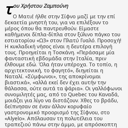
τ
ου Χρήστου Ζαμπούνη
Ο Ματιέ ήλθε στην Σίφνο μαζί με την επί
δεκαετία μνηστή του, για να επιλέξουν το
μέρος όπου θα παντρευθούν. Είμαστε
καθήμενοι δίπλα-δίπλα στον ξύλινο πάγκο του
εστιατορίου «Ω3» στον Πλατύ Γυαλό. Προσοχή!
Η κυκλαδική νήσος είναι η δευτέρα επιλογή
τους. Προηγείται η Τοσκάνη. «Περάσαμε μία
φανταστική εβδομάδα στην Ιταλία, πριν
έλθουμε εδώ. Όλα ήταν υπέροχα. Το τοπίο, η
αρχιτεκτονική, το φαγητό», διηγείται η
Ναταλί. «Σύμφωνοι», της αποκρίνομαι
βιαστικά», «αλλά εκεί δεν έχει αυτήν την
θάλασσα, ούτε αυτά τα ψάρια». Οι γαλλόφωνοι
συνομιλητές μας, από το Quebec του Καναδά,
μοιάζει για λίγο να διστάζουν. Χθες το βράδυ,
δείπνησαν σε έναν άλλον κορυφαίο
γαστρονομικό προορισμό της Σίφνου, στο
«Alyelo». Απόλαυσαν τη πολυτέλεια του
τραπεζιού πάνω στην άμμο, με απρόσκοπτη