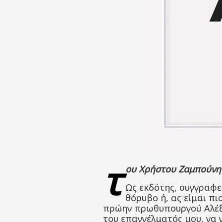
τ
ου Χρήστου Ζαμπούνη
Ως εκδότης, συγγραφε
θόρυβο ή, ας είμαι πι
πρώην πρωθυπουργού Αλέξη 
του επαγγέλματός μου, να