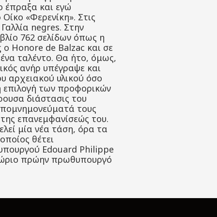
ο έπραξα και εγώ
 Οίκο «Φερενίκη». Στις
Γαλλία negres. Στην
ιβλίο 762 σελίδων όπως η
ς ο Honore de Balzac και σε
 ένα ταλέντο. Θα ήτο, όμως,
ικός ανήρ υπέγραψε και
ου αρχειακού υλικού όσο
 η επιλογή των προφορικών
ρουσα διάστασις του
 απομνημονεύματά τους
ή της επανεμφανίσεώς του.
λεί μία νέα τάση, όρα τα
οποίος θέτει
υπουργού Edouard Philippe
εγχώριο πρώην πρωθυπουργό