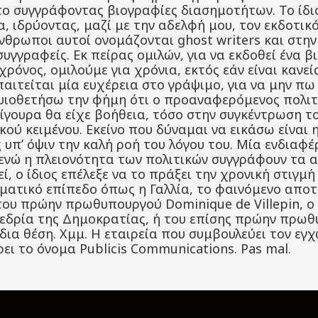
ο συγγράφοντας βιογραφίες διασημοτήτων. Το ίδι
 ιδρύοντας, μαζί με την αδελφή μου, τον εκδοτικό
νθρωποι αυτοί ονομάζονται ghost writers και στην 
υγγραφείς. Εκ πείρας ομιλών, για να εκδοθεί ένα β
χρόνος, ομιλούμε για χρόνια, εκτός εάν είναι κανεί
παιτείται μία ευχέρεια στο γράψιμο, για να μην πω
 υιοθετήσω την φήμη ότι ο προαναφερόμενος πολιτ
 Σίγουρα θα είχε βοήθεια, τόσο στην συγκέντρωση τ
ικού κειμένου. Εκείνο που δύναμαι να εικάσω είναι
υπ’ όψιν την καλή ροή του λόγου του. Μία ενδιαφέ
ι ενώ η πλειονότητα των πολιτικών συγγράφουν τα
, ο ίδιος επέλεξε να το πράξει την χρονική στιγμ
ματικό επίπεδο όπως η Γαλλία, το φαινόμενο αποτε
υ πρώην πρωθυπουργού Dominique de Villepin, ο 
εδρία της Δημοκρατίας, ή του επίσης πρώην πρωθ
ίδια θέση. Χμμ. Η εταιρεία που συμβουλεύει τον 
ρει το όνομα Publicis Communications. Pas mal.