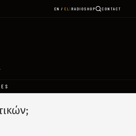
|
RADIO
SHOP
CONTACT
EN
EL
Y
HES
τικών;