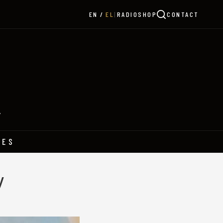
|
RADIO
SHOP
CONTACT
EN
EL
Y
HES
y