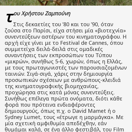
τ
ου Χρήστου Ζαμπούνη
Στις δεκαετίες του ’80 και του ’90, όταν
ζούσα στο Παρίσι, είχα στήσει μία «βιοτεχνία»
συνεντεύξεων αστέρων του κινηματογράφου. Η
αρχή είχε γίνει με το Festival de Cannes, όπου
συμμετείχα δειλά-δειλά στις ομαδικές
συναντήσεις των εκπροσώπων του Τύπου
«μικρών», συνήθως 5-6, χωρών, όπως η Ελλάς,
με τους πρωταγωνιστές των παρουσιαζομένων
ταινιών. Σιγά-σιγά, χάρις στην δημιουργία
προσωπικών σχέσεων με ανθρώπους-κλειδιά
της κινηματογραφικής βιομηχανίας,
προχώρησα στις κατά μόνας συνεντεύξεις.
Συνήθως επέλεγα πρώτα ονόματα, διότι κάθε
φορά που πρότεινα ενδιαφέροντες
δημιουργούς, όπως π.χ. ο David Mamet ή ο
Sydney Lumet, τους «έτρωγε η μαρμάγκα». Με
μία σχετική αμφιθυμία απεδέχθην, εάν
θυμάμαι καλά, σε ένα άλλο φεστιβάλ, του Film