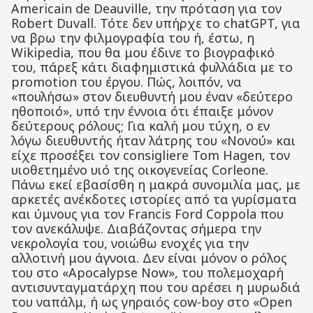
Americain de Deauville, την πρόταση για τον
Robert Duvall. Τότε δεν υπήρχε το chatGPT, για
να βρω την φιλμογραφία του ή, έστω, η
Wikipedia, που θα μου έδινε το βιογραφικό
του, πάρεξ κάτι διαφημιστικά φυλλάδια με το
promotion του έργου. Πώς, λοιπόν, να
«πουλήσω» στον διευθυντή μου έναν «δεύτερο
ηθοποιό», υπό την έννοια ότι έπαιξε μόνον
δεύτερους ρόλους; Για καλή μου τύχη, ο εν
λόγω διευθυντής ήταν λάτρης του «Νονού» και
είχε προσέξει τον consigliere Tom Hagen, τον
υιοθετημένο υιό της οικογενείας Corleone.
Πάνω εκεί εβασίσθη η μακρά συνομιλία μας, με
αρκετές ανέκδοτες ιστορίες από τα γυρίσματα
και ύμνους για τον Francis Ford Coppola που
τον ανεκάλυψε. Διαβάζοντας σήμερα την
νεκρολογία του, νοιώθω ενοχές για την
αλλοτινή μου άγνοια. Δεν είναι μόνον ο ρόλος
του στο «Apocalypse Now», του πολεμοχαρή
αντισυνταγματάρχη που του αρέσει η μυρωδιά
του ναπάλμ, ή ως γηραιός cow-boy στο «Open