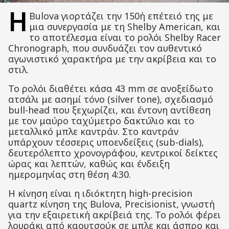
Η
Bulova γιορτάζει την 150ή επέτειό της με
μια συνεργασία με τη Shelby American, και
το αποτέλεσμα είναι το ρολόι Shelby Racer
Chronograph, που συνδυάζει τον αυθεντικό
αγωνιστικό χαρακτήρα με την ακρίβεια και το
στιλ.
Το ρολόι διαθέτει κάσα 43 mm σε ανοξείδωτο
ατσάλι με ασημί τόνο (silver tone), σχεδιασμό
bull-head που ξεχωρίζει, και έντονη αντίθεση
με τον μαύρο ταχύμετρο δακτύλιο και το
μεταλλικό μπλε καντράν. Στο καντράν
υπάρχουν τέσσερις υποενδείξεις (sub-dials),
δευτερόλεπτο χρονογράφου, κεντρικοί δείκτες
ώρας και λεπτών, καθώς και ένδειξη
ημερομηνίας στη θέση 4:30.
Η κίνηση είναι η ιδιόκτητη high-precision
quartz κίνηση της Bulova, Precisionist, γνωστή
για την εξαιρετική ακρίβειά της. Το ρολόι φέρει
λουράκι από καουτσούκ σε μπλε και άσπρο και