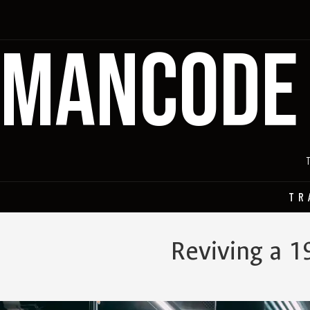
MANCODE
TR
Reviving a 1