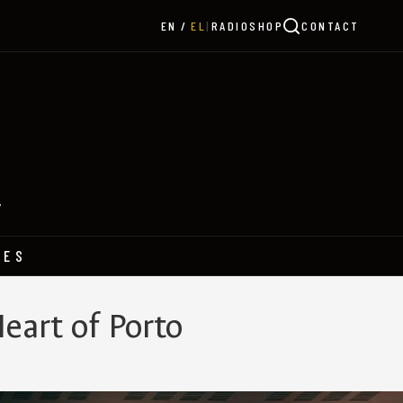
|
RADIO
SHOP
CONTACT
EN
EL
Y
HES
eart of Porto