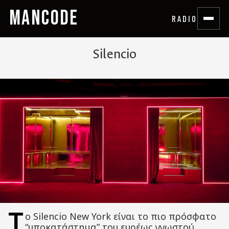
MANCODE
RADIO
Silencio
Τ
ο Silencio New York είναι το πιο πρόσφατο
“υποκατάστημα” του ευρέως γνωστού