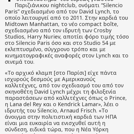
Παριζιάνικου nightclub, ονόματι “Silencio
Paris” σχεδιασμένο από τον David Lynch, το
οποίο λειτουργεί από το 2011. Στην καρδιά του
Midtown Manhattan, το νέο compact boîte,
σχεδιασμένο από τον ιδρυτή των Crosby
Studios, Harry Nuriev, αποτίει φόρο τιμής τόσο
στο Silencio Paris όσο και στο Studio 54 με
εκλεπτυσμένο, σύγχρονο τρόπο και με
κινηματογραφικές αναφορές στον Lynch και το
σινεμά του.
«Το αρχικό κλαμπ [στο Παρίσι] είχε πάντα
ισχυρούς δεσμούς με Αμερικανούς
καλλιτέχνες, από τον σχεδιασμό του από τον
σκηνοθέτη David Lynch μέχρι τη φιλοξενία
παραστάσεων από καλλιτέχνες όπως ο Prince,
η Lana del Rey και ο Kendrick Lamar», λέει ο
ιδρυτής του Silencio, Arnaud Frisch. «Το
άνοιγμα στην πολιτιστική καρδιά των ΗΠΑ
είναι μια ευκαιρία να ενισχυθεί αυτή η
σύνδεση, ειδικά τώρα, που η Νέα Υόρκη