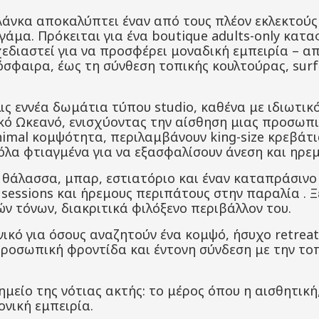
 Λάνκα αποκαλύπτει έναν από τους πλέον εκλεκτούς
γάμα. Πρόκειται για ένα boutique adults-only κατα
εδιαστεί για να προσφέρει μοναδική εμπειρία – απ
όσφαιρα, έως τη σύνθεση τοπικής κουλτούρας, surf
ις εννέα δωμάτια τύπου studio, καθένα με ιδιωτικ
κό Ωκεανό, ενισχύοντας την αίσθηση μιας προσωπ
nimal κομψότητα, περιλαμβάνουν king-size κρεβάτια
 όλα φτιαγμένα για να εξασφαλίσουν άνεση και ηρεμ
η θάλασσα, μπαρ, εστιατόριο και έναν καταπράσιν
 sessions και ήρεμους περιπάτους στην παραλία
.
Ξ
ν τόνων, διακριτικά φιλόξενο περιβάλλον του.
ανικό για όσους αναζητούν ένα κομψό, ήσυχο retrea
προσωπική φροντίδα και έντονη σύνδεση με την το
ημείο της νότιας ακτής: το μέρος όπου η αισθητική
ονική εμπειρία.