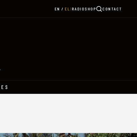
|
RADIO
SHOP
CONTACT
EN
EL
Y
HES