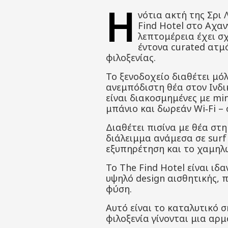
Η
νότια ακτή της Σρι
Find Hotel στο Αχαν
λεπτομέρεια έχει σχ
έντονα curated ατμ
φιλοξενίας
.
Το ξενοδοχείο διαθέτει μόλ
ανεμπόδιστη θέα στον Ινδι
είναι διακοσμημένες με mi
μπάνιο και δωρεάν Wi‑Fi –
Διαθέτει πισίνα με θέα στ
διάλειμμα ανάμεσα σε surf
εξυπηρέτηση και το χαμηλώ
Το The Find Hotel είναι ιδ
υψηλό design αισθητικής, 
φύση.
Αυτό είναι το καταλυτικό σ
φιλοξενία γίνονται μια αρμ