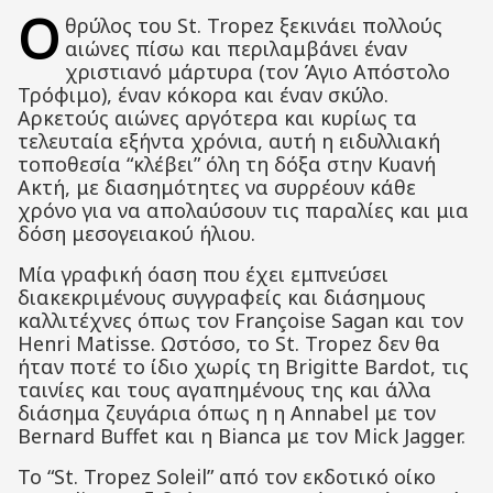
Ο
θρύλος του St. Tropez ξεκινάει πολλούς
αιώνες πίσω και περιλαμβάνει
έναν
χριστιανό μάρτυρα (τον Άγιο Απόστολο
Τρόφιμο), έναν κόκορα και έναν σκύλο.
Αρκετούς αιώνες αργότερα και κυρίως τα
τελευταία εξήντα χρόνια, αυτή η ειδυλλιακή
τοποθεσία “κλέβει” όλη τη δόξα στην Κυανή
Ακτή
, με διασημότητες να συρρέουν κάθε
χρόνο για να απολαύσουν τις παραλίες και μια
δόση μεσογειακού ήλιου.
Μία γραφική όαση που έχει εμπνεύσει
διακεκριμένους συγγραφείς και διάσημους
καλλιτέχνες όπως τον Françoise Sagan και τον
Henri Matisse. Ωστόσο, το St. Tropez δεν θα
ήταν ποτέ το ίδιο χωρίς τη Brigitte Bardot, τις
ταινίες και τους αγαπημένους της και άλλα
διάσημα ζευγάρια όπως η η Annabel με τον
Bernard Buffet και η Bianca με τον Mick Jagger.
To “St. Tropez Soleil” από τον εκδοτικό οίκο