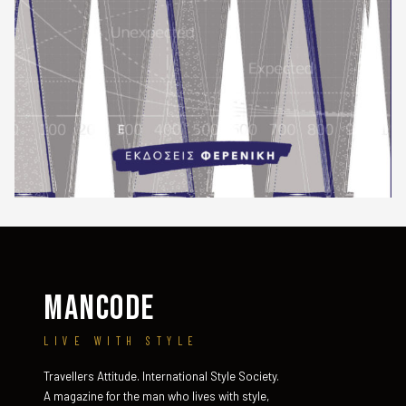
MANCODE
LIVE WITH STYLE
Travellers Attitude. International Style Society.
A magazine for the man who lives with style,