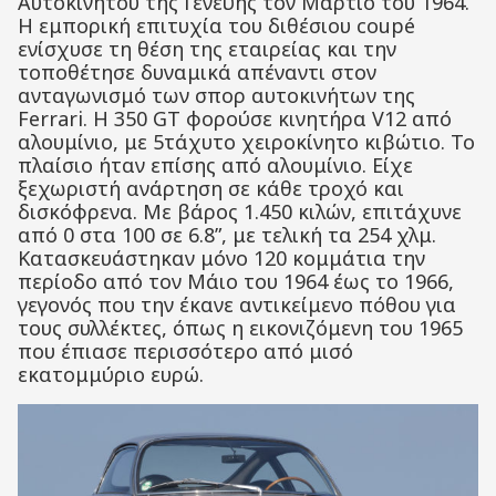
Αυτοκινήτου της Γενεύης τον Μάρτιο του 1964.
Η εμπορική επιτυχία του διθέσιου coupé
ενίσχυσε τη θέση της εταιρείας και την
τοποθέτησε δυναμικά απέναντι στον
ανταγωνισμό των σπορ αυτοκινήτων της
Ferrari. H 350 GT φορούσε κινητήρα V12 από
αλουμίνιο, με 5τάχυτο χειροκίνητο κιβώτιο. Το
πλαίσιο ήταν επίσης από αλουμίνιο. Είχε
ξεχωριστή ανάρτηση σε κάθε τροχό και
δισκόφρενα. Με βάρος 1.450 κιλών, επιτάχυνε
από 0 στα 100 σε 6.8”, με τελική τα 254 χλμ.
Κατασκευάστηκαν μόνο 120 κομμάτια την
περίοδο από τον Μάιο του 1964 έως το 1966,
γεγονός που την έκανε αντικείμενο πόθου για
τους συλλέκτες, όπως η εικονιζόμενη του 1965
που έπιασε περισσότερο από μισό
εκατομμύριο ευρώ.