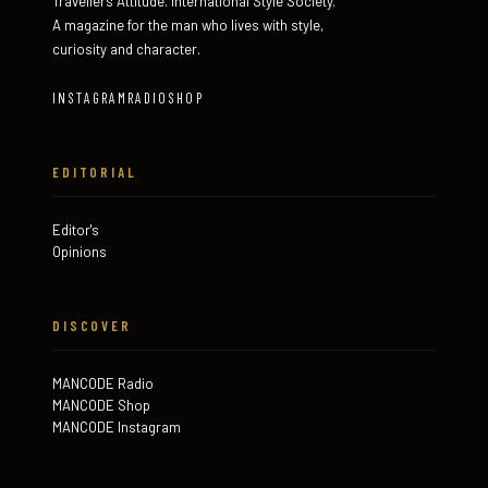
Travellers Attitude. International Style Society.
A magazine for the man who lives with style,
curiosity and character.
INSTAGRAM
RADIO
SHOP
EDITORIAL
Editor's
Opinions
DISCOVER
MANCODE Radio
MANCODE Shop
MANCODE Instagram