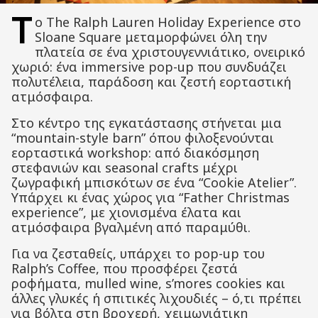
Τ
ο The Ralph Lauren Holiday Experience στο
Sloane Square μεταμορφώνει όλη την
πλατεία σε ένα χριστουγεννιάτικο, ονειρικό
χωριό: ένα immersive pop-up που συνδυάζει
πολυτέλεια, παράδοση και ζεστή εορταστική
ατμόσφαιρα.
Στο κέντρο της εγκατάστασης στήνεται μια
“mountain-style barn” όπου φιλοξενούνται
εορταστικά workshop: από διακόσμηση
στεφανιών και seasonal crafts μέχρι
ζωγραφική μπισκότων σε ένα “Cookie Atelier”.
Υπάρχει κι ένας χώρος για “Father Christmas
experience”, με χιονισμένα έλατα και
ατμόσφαιρα βγαλμένη από παραμύθι.
Για να ζεσταθείς, υπάρχει το pop-up του
Ralph’s Coffee, που προσφέρει ζεστά
ροφήματα, mulled wine, s’mores cookies και
άλλες γλυκές ή σπιτικές λιχουδιές – ό,τι πρέπει
για βόλτα στη βροχερή, χειμωνιάτικη