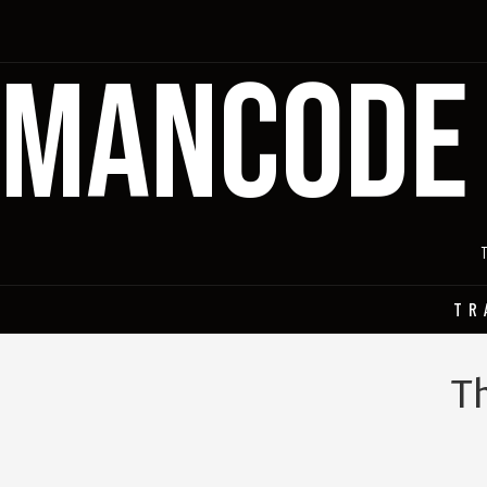
MANCODE
TR
T