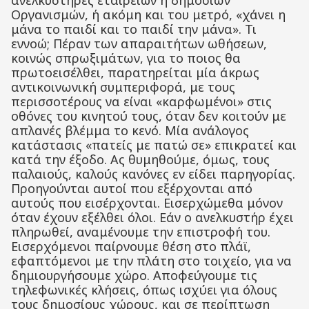
ανελκυστήρες εταιρειών ή δημοσίων
Οργανισμών, ή ακόμη και του μετρό, «χάνει η
μάνα το παιδί και το παιδί την μάνα». Τι
εννοώ; Πέραν των απαραιτήτων ωθήσεων,
κοινώς σπρωξιμάτων, για το ποιος θα
πρωτοεισέλθει, παρατηρείται μία άκρως
αντικοινωνική συμπεριφορά, με τους
περισσοτέρους να είναι «καρφωμένοι» στις
οθόνες του κινητού τους, όταν δεν κοιτούν με
απλανές βλέμμα το κενό. Μία ανάλογος
κατάστασις «πατείς με πατώ σε» επικρατεί και
κατά την έξοδο. Ας θυμηθούμε, όμως, τους
παλαιούς, καλούς κανόνες εν είδει παρηγορίας.
Προηγούνται αυτοί που εξέρχονται από
αυτούς που εισέρχονται. Εισερχώμεθα μόνον
όταν έχουν εξέλθει όλοι. Εάν ο ανελκυστήρ έχει
πληρωθεί, αναμένουμε την επιστροφή του.
Εισερχόμενοι παίρνουμε θέση στο πλάϊ,
εφαπτόμενοι με την πλάτη στο τοιχείο, για να
δημιουργήσουμε χώρο. Αποφεύγουμε τις
τηλεφωνικές κλήσεις, όπως ισχύει για όλους
τους δημοσίους χώρους, και σε περίπτωση