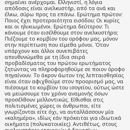
σημαίνει ανέρχομαι. Ελληνιστί, η λόγια
απόδοσις είναι ανελκυστήρ, από τα ανά και
έλκω, σύρω προς τα επάνω. Ερώτημα πρώτον:
Ποιος έχει προτεραιότητα εισόδου; Οι κυρίες
και οι ηλικιωμένοι. Ερώτημα δεύτερον: Τι
κάνουμε όταν εισέλθουμε στον ανελκυστήρα;
Πιέζουμε το κομβίον του ορόφου μας, μόνον
στην περίπτωση που είμεθα μόνοι. Όταν
υπάρχουν και άλλοι συνεπιβάτες
απευθυνώμεθα με τη ίδια σειρά
προβαδίσματος του πρώτου ερωτήματος
ζητώντας να πληροφορηθούμε σε ποιον όροφο
πηγαίνουν. Το άκρον άωτον της λεπταισθησίας
είναι όταν αφιχθούμε στον προορισμό μας, να
πιέσουμε το κομβίον του ισογείου, ούτως ώστε
να μειώσουμε τον χρόνο αναμονής όσων
προσέλθουν μελλοντικώς. Είθισθαι στις
πολιτισμένες χώρες οι άνθρωποι, είτε
γνωρίζονται είτε όχι, να ανταλλάσσουν μία
«καλημέρα», ιδίως εάν πρόκειται για ιδιωτικά
οικήματα (πολυκατοικίες). Αντιθέτως, στους