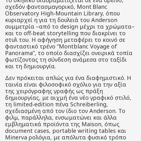
Το σκηνικό διαδραματίζεται σε ένα ορεινό,
σχεδόν φαντασμαγορικό, Mont Blanc
Observatory High‑Mountain Library, όπου
κυριαρχεί η για τη δουλειά του Anderson
συμμετρία –από το design μέχρι τα χρώματα–
και το off‑beat storytelling που διακρίνει το
στυλ του
.
Η αφήγηση μεταφέρει το κοινό σε
φανταστικό τρένο “Montblanc Voyage of
Panorama”, το οποίο διασχίζει ονειρικά τοπία
φωτίζοντας τη σύνδεση ανάμεσα στο ταξίδι
και τη δημιουργία
.
Δεν πρόκειται απλώς για ένα διαφημιστικό. Η
ταινία είναι φιλοσοφικό σχόλιο για την αξία
της χειρόγραφης γραφής ως πράξη
δημιουργίας, με αιχμή ένα νέο γραφικό στιλό,
τη limited‑edition πένα Schreiberling,
σχεδιασμένη από τον ίδιο τον Anderson
.
Το
φιλμ, παράλληλα, ενσωματώνει και άλλα
εμβληματικά προϊόντα της Maison, όπως
document cases, portable writing tables και
Minerva ρολόγια, με απόλυτα φυσικό τρόπο