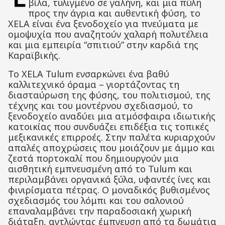
βίλα, τυλιγμένο σε γαλήνη, και μια πύλη
προς την άγρια ​​και αυθεντική φύση, το
XELA είναι ένα ξενοδοχείο για πνεύματα με
ομοψυχία που αναζητούν χαλαρή πολυτέλεια
και μια εμπειρία “σπιτιού” στην καρδιά της
Καραϊβικής.
Το XELA Tulum ενσαρκώνει ένα βαθύ
καλλιτεχνικό όραμα – γιορτάζοντας τη
διασταύρωση της φύσης, του πολιτισμού, της
τέχνης και του μοντέρνου σχεδιασμού, το
ξενοδοχείο αναδύει μια ατμόσφαιρα ιδιωτικής
κατοικίας που συνδυάζει επιδέξια τις τοπικές
μεξικανικές επιρροές. Στην παλέτα κυριαρχούν
απαλές αποχρώσεις που μοιάζουν με άμμο και
ζεστά πορτοκαλί που δημιουργούν μια
αισθητική εμπνευσμένη από το Tulum και
περιλαμβάνει οργανικά ξύλα, υφαντές ίνες και
φινιρίσματα πέτρας. Ο μοναδικός βυθισμένος
σχεδιασμός του λόμπι και του σαλονιού
επαναλαμβάνει την παραδοσιακή χωρική
διάταξη, αντλώντας έμπνευση από τα δωμάτια