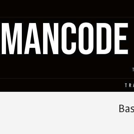
MANCODE
TR
Bas