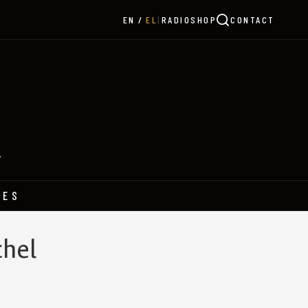
|
RADIO
SHOP
CONTACT
EN
EL
Y
HES
chel