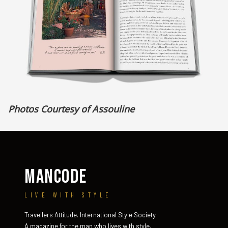
Photos Courtesy of Assouline
MANCODE
LIVE WITH STYLE
Travellers Attitude. International Style Society.
A magazine for the man who lives with style,