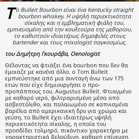
Τ
ο
Bulleit Bourbon είναι
ένα
Kentucky straight
bourbon whiskey. Η υψηλή περιεκτικότητα
σίκαλης και η εμβληματική φιάλη του,
εμπνευσμένη από την κουλτούρα της μεθορίου,
το καθιστούν ιδιαιτέρως δημοφιλές στους
bartender και τους mixologist παγκοσμίως.
του Δημήτρη Γκουράβα, O
enologist
Θέλοντας να φτιάξει ένα bourbon που δεν θα
έμοιαζε με κανένα άλλο, ο Tom Bulleit
εμπνεύστηκε από μια συνταγή άνω των 175
ετών που είχε δημιουργήσει ο προ-
προπάππους του, Augustus Bulleit. Φτιαγμένο
με καθαρό νερό, φιλτραρισμένο μέσα από
ασβεστόλιθο, και παλαιωμένο σε καπνισμένα
βαρέλια από αμερικανική δρυ για χρώμα και
γεύση, το Bulleit έχει ιδιαιτέρως υψηλή
περιεκτικότητα σίκαλης, η οποία του
προσδίδει τολμηρό, πικάντικο χαρακτήρα με
χαρακτηριστικά βελούδινη, καθαρή επίγευση.