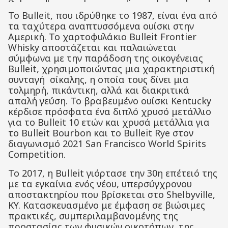
Το Bulleit, που ιδρύθηκε το 1987, είναι ένα από
τα ταχύτερα αναπτυσσόμενα ουίσκι στην
Αμερική. Το χαρτοφυλάκιο Bulleit Frontier
Whisky αποστάζεται και παλαιώνεται
σύμφωνα με την παράδοση της οικογένειας
Bulleit, χρησιμοποιώντας μια χαρακτηριστική
συνταγή σίκαλης, η οποία τους δίνει μια
τολμηρή, πικάντικη, αλλά και διακριτικά
απαλή γεύση. Το βραβευμένο ουίσκι Kentucky
κέρδισε πρόσφατα ένα διπλό χρυσό μετάλλιο
για το Bulleit 10 ετών και χρυσά μετάλλια για
το Bulleit Bourbon και το Bulleit Rye στον
διαγωνισμό 2021 San Francisco World Spirits
Competition.
Το 2017, η Bulleit γιόρτασε την 30η επέτειό της
με τα εγκαίνια ενός νέου, υπερσύγχρονου
αποστακτηρίου που βρίσκεται στο Shelbyville,
KY. Κατασκευασμένο με έμφαση σε βιώσιμες
πρακτικές, συμπεριλαμβανομένης της
προστασίας των φυσικών οικοτόπων, της