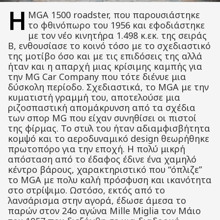
Η
MGA 1500 roadster, που παρουσιάστηκε
το φθινόπωρο του 1956 και εφοδιάστηκε
με τον νέο κινητήρα 1.498 κ.εκ. της σειράς
Β, ενθουσίασε το κοινό τόσο με το σχεδιαστικό
της μοτίβο όσο και με τις επιδόσεις της αλλά
ήταν και η απαρχή μιας κρίσιμης καμπής για
την MG Car Company που τότε διένυε μια
δύσκολη περίοδο. Σχεδιαστικά, το MGA με την
κυματιστή γραμμή του, αποτελούσε μια
ριζοσπαστική απομάκρυνση από τα σχέδια
των σπορ MG που είχαν συνηθίσει οι πιστοί
της φίρμας. Το στυλ του ήταν αδιαμφισβήτητα
κομψό και το αεροδυναμικό design θεωρήθηκε
πρωτοπόρο για την εποχή. Η πολύ μικρή
απόσταση από το έδαφος έδινε ένα χαμηλό
κέντρο βάρους, χαρακτηριστικό που “όπλιζε”
το MGA με πολυ καλή πρόσφυση και ικανότητα
στο στρίψιμο. Ωστόσο, εκτός από το
λανσάρισμα στην αγορά, έδωσε άμεσα το
παρών στον 24ο αγώνα Mille Miglia τον Μάιο