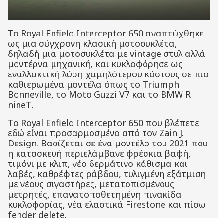
Το Royal Enfield Interceptor 650 αναπτύχθηκε
ως μια σύγχρονη κλασική μοτοσυκλέτα,
δηλαδή μια μοτοσυκλέτα με vintage στυλ αλλά
μοντέρνα μηχανική, και κυκλοφόρησε ως
εναλλακτική λύση χαμηλότερου κόστους σε πιο
καθιερωμένα μοντέλα όπως το Triumph
Bonneville, το Moto Guzzi V7 και το BMW R
nineΤ.
Το Royal Enfield Interceptor 650 που βλέπετε
εδώ είναι προσαρμοσμένο από τον Zain J.
Design. Βασίζεται σε ένα μοντέλο του 2021 που
η κατασκευή περιελάμβανε φρέσκια βαφή,
τιμόνι με κλιπ, νέο δερμάτινο κάθισμα και
λαβές, καθρέφτες ράβδου, τυλιγμένη εξάτμιση
με νέους σιγαστήρες, μετατοπισμένους
μετρητές, επανατοποθετημένη πινακίδα
κυκλοφορίας, νέα ελαστικά Firestone και πίσω
fender delete.