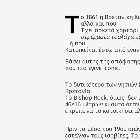
Τ
ο 1861 η Βρετανική Κ
αλλά και που:
Έχει αρκετό χορτάρι 
στρέμματα τουλάχιστο
…ή που…
Κατοικείται έστω από ένα
Βάσει αυτής της απόφασης,
που πια έγινε iconic.
Το δυτικότερο των νησιών 
Βρετανία.
To Bishop Rock, όμως, δεν
46×16 μέτρων κι αυτό όταν
έπρεπε να το κατοικήσει α
Πριν τα μέσα του 19ου αιώ
έστελναν τους ισοβίτες. Τ