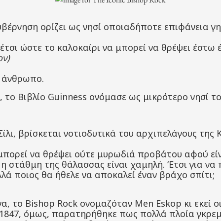
υβέρνηση ορίζει ως νησί οποιαδήποτε επιφάνεια γ
έτσι ώστε το καλοκαίρι να μπορεί να θρέψει έστω 
ν)
ν άνθρωπο.
 το Βιβλίο Guinness ονόμασε ως μικρότερο νησί τ
Σίλι, βρίσκεται νοτιοδυτικά του αρχιπελάγους της 
 μπορεί να θρέψει ούτε μυρωδιά προβάτου αφού ε
 η στάθμη της θάλασσας είναι χαμηλή. ‘Ετσι για να
λλά ποιος θα ήθελε να αποκαλεί έναν βράχο σπίτι;
να, το Bishop Rock ονομαζόταν Men Eskop κι εκεί ο
ο 1847, όμως, παρατηρήθηκε πως πολλά πλοία γκρ