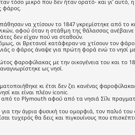
αν τόσο μικρό που δεν ήταν ορατό- και γι’ αυτό, 
ς φάρος.
άθησαν να χτίσουν το 1847 γκρεμίστηκε από το κύ
νικών, αφού όταν η στάθμη της θάλασσας ανέβαινε
γάτες δεν είχαν πού να σταθούν.
 όμως, οι Βρετανοί κατάφεραν να χτίσουν τον φάρο 
νιάς ο φάρος άναψε για πρώτη φορά ενώ το νησί μ
ρώτος φαροφύλακας με την οικογένεια του και το 18
αναγνωρίστηκε ως νησί.
ματοποιήθηκε κι έτσι δεν ζει κανένας φαροφύλακας
ησί και είναι πλέον iconic.
ς από το Plymouth αφού από τα νησιά Σίλι πραγμα
ά για την άγρια φυσική του ομορφιά, τον παλιό του
είσαι τυχερός θα δεις και πιγκουίνους που επισκέπτο