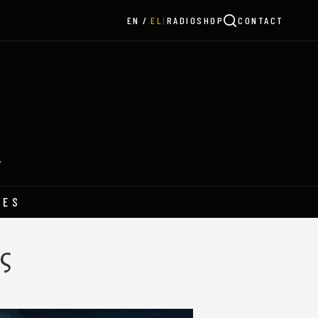
|
RADIO
SHOP
CONTACT
EN
EL
Y
HES
ς