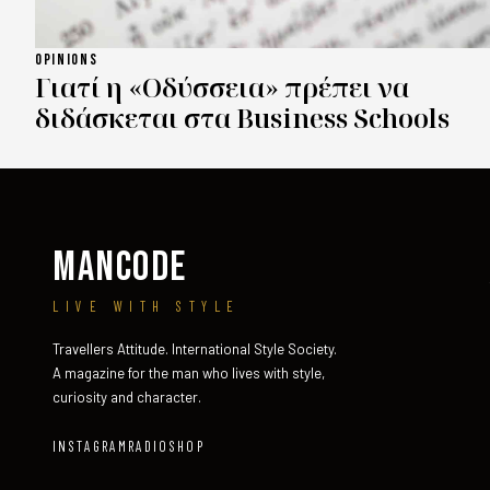
OPINIONS
Γιατί η «Οδύσσεια» πρέπει να
διδάσκεται στα Business Schools
MANCODE
LIVE WITH STYLE
Travellers Attitude. International Style Society.
A magazine for the man who lives with style,
curiosity and character.
INSTAGRAM
RADIO
SHOP