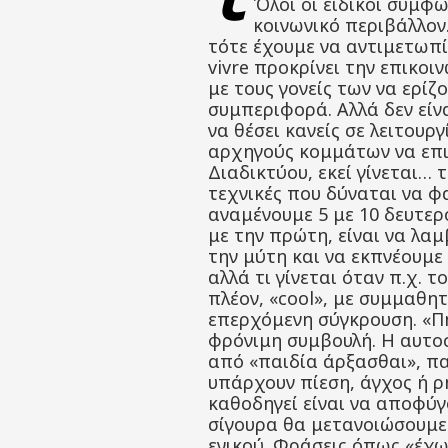
Όλοι οι ειδικοί συμφω
κοινωνικό περιβάλλον
τότε έχουμε να αντιμετωπίσ
vivre προκρίνει την επικο
με τους γονείς των να ερί
συμπεριφορά. Αλλά δεν είν
να θέσει κανείς σε λειτουρ
αρχηγούς κομμάτων να επιδ
Διαδικτύου, εκεί γίνεται… 
τεχνικές που δύναται να φ
αναμένουμε 5 με 10 δευτερ
με την πρώτη, είναι να λα
την μύτη και να εκπνέουμε 
αλλά τι γίνεται όταν π.χ. 
πλέον, «cool», με συμμαθη
επερχόμενη σύγκρουση. «Πή
φρόνιμη συμβουλή. Η αυτοσ
από «παιδία άρξασθαι», πα
υπάρχουν πίεση, άγχος ή ρ
καθοδηγεί είναι να αποφύγ
σίγουρα θα μετανοιώσουμε 
ενικού. Φράσεις όπως «έχ