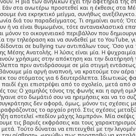
νούν. Η βία των ανηλίκων έχει την αφετηρία της στ
. Εάν στα ανωτέρω προστεθεί και η έκθεσις στα Μ
ουμε ένα εκρηκτικό μείγμα, συνήθως ανεξέλεγκτο. Τ
ινωνία διά του παραδείγματος. Τι σημαίνει αυτό; Ό
ζουν ή να είναι θυμωμένοι, τότε αντανακλαστικά επ
αι μόνον το οικογενειακό περιβάλλον που δημιουργ
γία την τηλεόραση και να συνδεθεί με το YouTube, 
ίδονται σε bullying των αντιπάλων τους. Όσο για
της Μέσης Ανατολής. Η λύσις είναι μία. Η ψυχραιμί
ανούν χρήσιμες στην απόκτηση και την διατήρησή τ
όλεπτα πριν αντιδράσουμε σε μία στιγμή εντάσεως
μβάνουμε μία αργή αναπνοή, να κρατούμε τον αέρα
εκ του στόματος για 6 δευτερόλεπτα. Ιδιωτικώς φαί
το παιδί έχει επιστρέψει από το σχολείο, μετά από 
τές του; Ο χαμηλός τόνος της φωνής και η αργή ομ
γαινε στο δωμάτιό σου να ηρεμήσεις και να το συζ
υγκράτησις δεν αφορά, όμως, μόνον τις σχέσεις με 
ραφράζοντας το αρχαίο ρητό. Στις σχέσεις μεταξύ
ήξη αποτελεί «πεδίον μάχης λαμπρόν». Μία σκέψις 
ουμε τις βαριές εκφράσεις και τους χαρακτηρισμού
μετά. Τούτο δύναται να επιτευχθεί με την λεγομέ
ω την αίσθηση», «νοιώθω πως προσπαθώ να καταλ