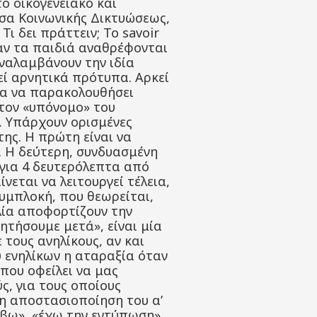
ο οικογενειακό και
έσα Κοινωνικής Δικτυώσεως,
ι δει πράττειν; Το savoir
ταν τα παιδιά αναθρέφονται
αναλαμβάνουν την ιδία
εί αρνητικά πρότυπα. Αρκεί
για να παρακολουθήσει
 τον «υπόνομο» του
α. Υπάρχουν ορισμένες
ης. Η πρώτη είναι να
. Η δεύτερη, συνδυασμένη
 για 4 δευτερόλεπτα από
νεται να λειτουργεί τέλεια,
συμπλοκή, που θεωρείται,
ιλία αποφορτίζουν την
ητήσουμε μετά», είναι μία
τους ανηλίκους, αν και
 ενηλίκων η αταραξία όταν
που οφείλει να μας
ς, για τους οποίους
νη αποστασιοποίηση του α’
άβω», «έχω την εντύπωση»