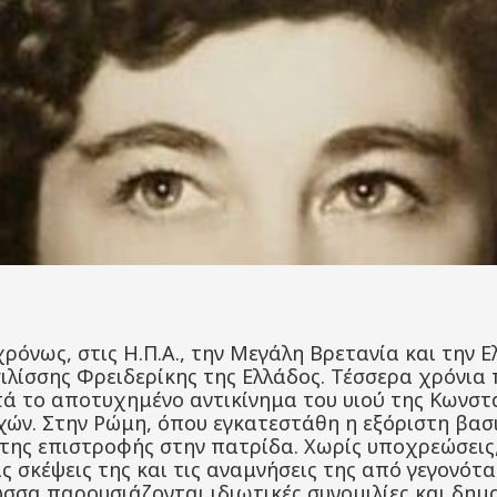
ρόνως, στις Η.Π.Α., την Μεγάλη Βρετανία και την Ε
ίσσης Φρειδερίκης της Ελλάδος. Τέσσερα χρόνια π
τά το αποτυχημένο αντικίνημα του υιού της Κωνστα
ν. Στην Ρώμη, όπου εγκατεστάθη η εξόριστη βασιλ
 της επιστροφής στην πατρίδα. Χωρίς υποχρεώσεις
ις σκέψεις της και τις αναμνήσεις της από γεγονό
ώσσα παρουσιάζονται ιδιωτικές συνομιλίες και δημ