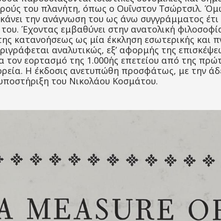
ρούς του πλανήτη, όπως ο Ουΐνστον Τσώρτσιλ. Όμ
 κάνει την ανάγνωση του ως άνω συγγράμματος έτι
ς του. Έχοντας εμβαθύνει στην ανατολική φιλοσοφί
ι της κατανοήσεως ως μία έκκληση εσωτερικής και 
ριγράφεται αναλυτικώς, εξ’ αφορμής της επισκέψεω
ια τον εορτασμό της 1.000ής επετείου από της πρ
ρεία. Η έκδοσις ανετυπώθη προσφάτως, με την άδε
 υποστήριξη του Νικολάου Κοσμάτου.