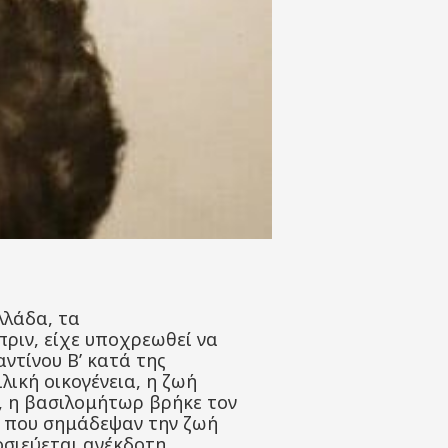
λλάδα, τα
ριν, είχε υποχρεωθεί να
ντίνου Β’ κατά της
ική οικογένεια, η ζωή
, η βασιλομήτωρ βρήκε τον
τα που σημάδεψαν την ζωή
οσιεύεται ανέκδοτη